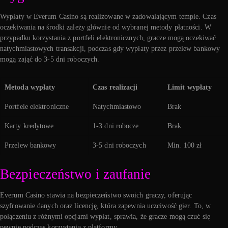
Wypłaty w Everum Casino są realizowane w zadowalającym tempie. Czas
oczekiwania na środki zależy głównie od wybranej metody płatności. W
przypadku korzystania z portfeli elektronicznych, gracze mogą oczekiwać
natychmiastowych transakcji, podczas gdy wypłaty przez przelew bankowy
mogą zająć do 3-5 dni roboczych.
Metoda wypłaty
Czas realizacji
Limit wypłaty
Portfele elektroniczne
Natychmiastowo
Brak
Karty kredytowe
1-3 dni robocze
Brak
Przelew bankowy
3-5 dni roboczych
Min. 100 zł
Bezpieczeństwo i zaufanie
Everum Casino stawia na bezpieczeństwo swoich graczy, oferując
szyfrowanie danych oraz licencję, która zapewnia uczciwość gier. To, w
połączeniu z różnymi opcjami wypłat, sprawia, że gracze mogą czuć się
pewnie podczas korzystania z platformy.