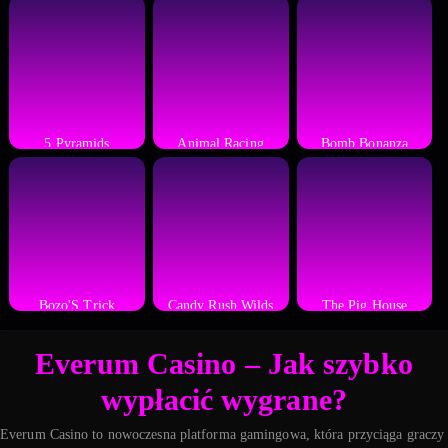
5 Pyramids
Animal Racing
Bomb Bonanza
Bozo'S Trick
Candy Rush Wilds
The Pig House
Everum Casino – Jak szybko
wypłacić wygrane?
Everum Casino to nowoczesna platforma gamingowa, która przyciąga graczy