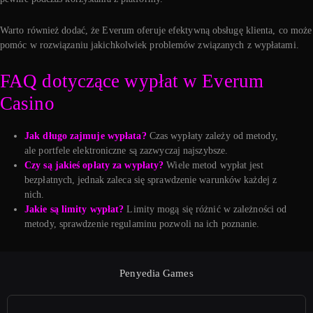
Warto również dodać, że Everum oferuje efektywną obsługę klienta, co może
pomóc w rozwiązaniu jakichkolwiek problemów związanych z wypłatami.
FAQ dotyczące wypłat w Everum
Casino
Jak długo zajmuje wypłata?
Czas wypłaty zależy od metody,
ale portfele elektroniczne są zazwyczaj najszybsze.
Czy są jakieś opłaty za wypłaty?
Wiele metod wypłat jest
bezpłatnych, jednak zaleca się sprawdzenie warunków każdej z
nich.
Jakie są limity wypłat?
Limity mogą się różnić w zależności od
metody, sprawdzenie regulaminu pozwoli na ich poznanie.
Penyedia Games