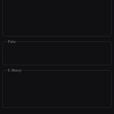
Pulsa
E-Money