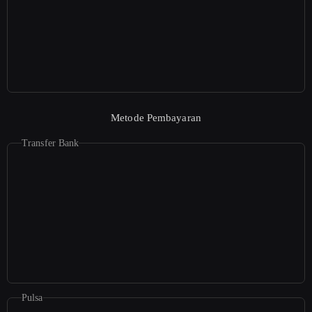
Metode Pembayaran
Transfer Bank
Pulsa