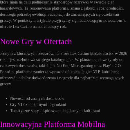
które mają na celu podniesienie standardów rozrywki w świecie gier
hazardowych. Ta renomowana platforma, znana z jakości i różnorodności,
dostrzega potrzebę ewolucji i adaptacji do zmieniających się oczekiwań
graczy. W poniższym artykule przyjrzymy się nadchodzącym nowościom w
ofercie Lex Casino na nadchodzący rok.
Nowe Gry w Ofertach
Jednym z kluczowych obszarów, na które Lex Casino kładzie nacisk w 2026
roku, jest rozbudowa swojego katalogu gier. W planach są nowe tytuły od
czołowych dostawców, takich jak NetEnt, Microgaming oraz Play’n GO.
Ponadto, platforma zamierza wprowadzić kolekcję gier VIP, które będą
oferować unikalne doświadczenia i nagrody dla najbardziej wymagających
graczy.
Nowości od znanych dostawców
Gry VIP z unikalnymi nagrodami
Tematyczne sloty inspirowane popularnymi kulturami
Innowacyjna Platforma Mobilna