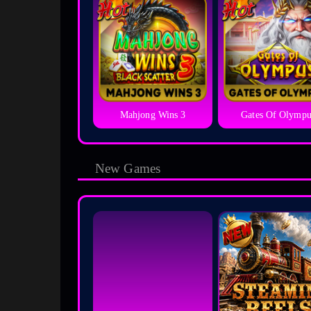
Mahjong Wins 3
Gates Of Olympu
New Games