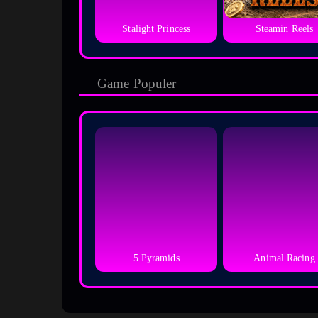
Stalight Princess
Steamin Reels
Game Populer
5 Pyramids
Animal Racing