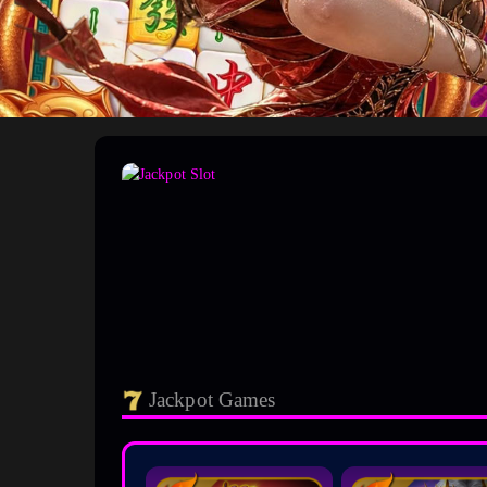
Jackpot Games