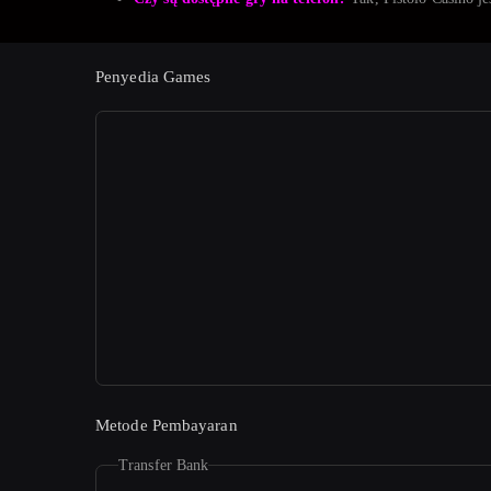
Penyedia Games
Metode Pembayaran
Transfer Bank