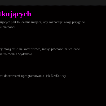
ątkujących
ujących jest to idealne miejsce, aby rozpocząć swoją przygodę
 płatności.
icy mogą czuć się komfortowo, mając pewność, że ich dane
kontrolowania wydatków.
ymi dostawcami oprogramowania, jak NetEnt czy