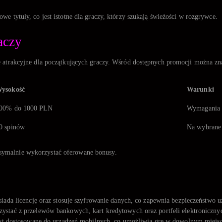
we tytuły, co jest istotne dla graczy, którzy szukają świeżości w rozgrywce.
aczy
ie atrakcyjne dla początkujących graczy. Wśród dostępnych promocji można zn
ysokość
Warunki
00% do 1000 PLN
Wymagania 
0 spinów
Na wybrane
symalnie wykorzystać oferowane bonusy.
iada licencję oraz stosuje szyfrowanie danych, co zapewnia bezpieczeństwo 
ystać z przelewów bankowych, kart kredytowych oraz portfeli elektroniczny
est dostosowane do urządzeń mobilnych, co umożliwia grę w dowolnym miejs