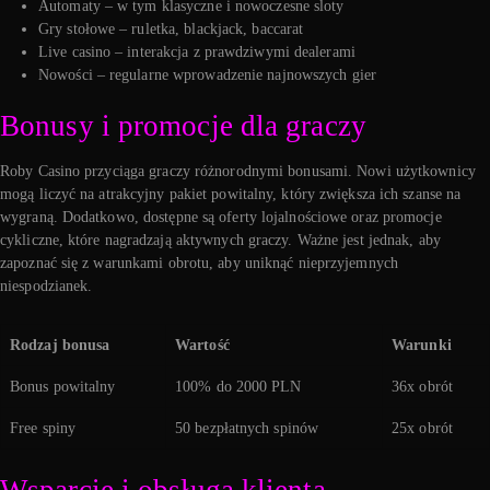
Automaty – w tym klasyczne i nowoczesne sloty
Gry stołowe – ruletka, blackjack, baccarat
Live casino – interakcja z prawdziwymi dealerami
Nowości – regularne wprowadzenie najnowszych gier
Bonusy i promocje dla graczy
Roby Casino przyciąga graczy różnorodnymi bonusami. Nowi użytkownicy
mogą liczyć na atrakcyjny pakiet powitalny, który zwiększa ich szanse na
wygraną. Dodatkowo, dostępne są oferty lojalnościowe oraz promocje
cykliczne, które nagradzają aktywnych graczy. Ważne jest jednak, aby
zapoznać się z warunkami obrotu, aby uniknąć nieprzyjemnych
niespodzianek.
Rodzaj bonusa
Wartość
Warunki
Bonus powitalny
100% do 2000 PLN
36x obrót
Free spiny
50 bezpłatnych spinów
25x obrót