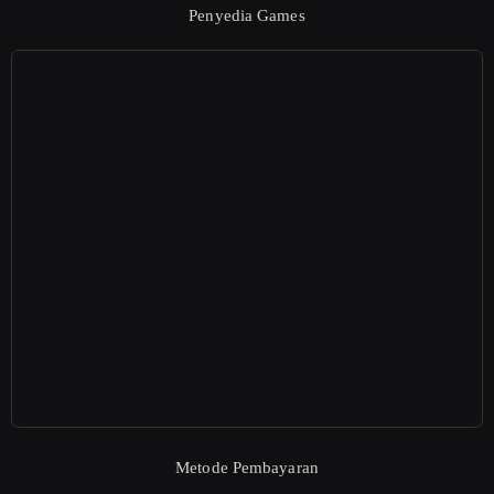
Penyedia Games
Metode Pembayaran