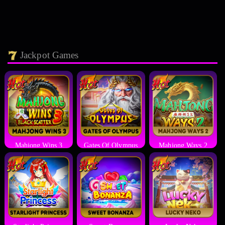
Jackpot Games
Mahjong Wins 3
Gates Of Olympus
Mahjong Ways 2