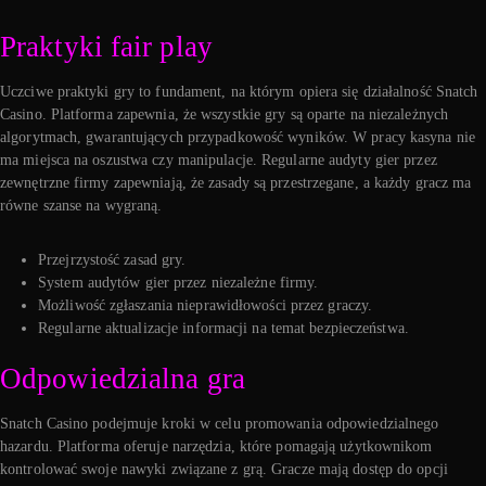
Praktyki fair play
Uczciwe praktyki gry to fundament, na którym opiera się działalność Snatch
Casino. Platforma zapewnia, że wszystkie gry są oparte na niezależnych
algorytmach, gwarantujących przypadkowość wyników. W pracy kasyna nie
ma miejsca na oszustwa czy manipulacje. Regularne audyty gier przez
zewnętrzne firmy zapewniają, że zasady są przestrzegane, a każdy gracz ma
równe szanse na wygraną.
Przejrzystość zasad gry.
System audytów gier przez niezależne firmy.
Możliwość zgłaszania nieprawidłowości przez graczy.
Regularne aktualizacje informacji na temat bezpieczeństwa.
Odpowiedzialna gra
Snatch Casino podejmuje kroki w celu promowania odpowiedzialnego
hazardu. Platforma oferuje narzędzia, które pomagają użytkownikom
kontrolować swoje nawyki związane z grą. Gracze mają dostęp do opcji