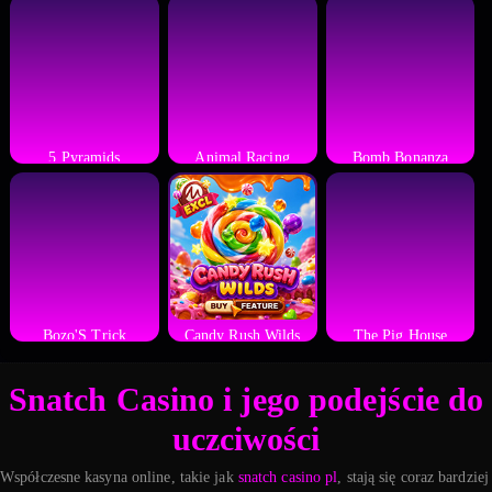
5 Pyramids
Animal Racing
Bomb Bonanza
Bozo'S Trick
Candy Rush Wilds
The Pig House
Snatch Casino i jego podejście do
uczciwości
Współczesne kasyna online, takie jak
snatch casino pl
, stają się coraz bardziej